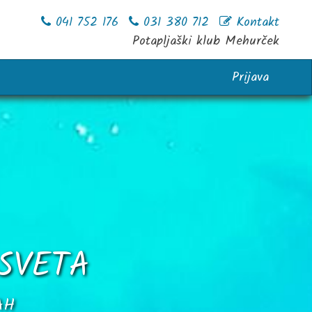
041 752 176
031 380 712
Kontakt
Potapljaški klub Mehurček
Prijava
SVETA
AH