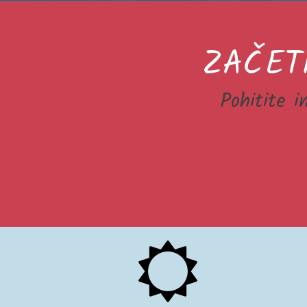
ZAČET
Pohitite i