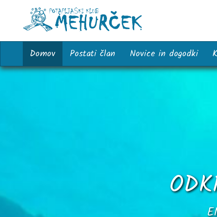
Domov
Postati član
Novice in dogodki
K
ODK
E