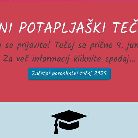
NI POTAPLJAŠKI TEČ
n se prijavite! Tečaj se prične 9. j
Za več informacij kliknite spodaj...
Začetni potapljaški tečaj 2025