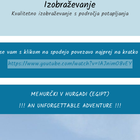
Izobraževanje
Kvalitetno izobraževanje s področja potapljanja
 se vam s klikom na spodnjo povezavo najprej na kratko
https://www.youtube.com/watch?v=IAJnimO8vEY
MEHURČKI V HURGADI (EGIPT)
!!! AN UNFORGETTABLE ADVENTURE !!!