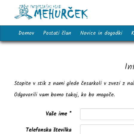
Domov
Postati član
Novice in dogodki
K
In
Stopite v stik z nami glede česarkoli v zvezi z n
Odgovorili vam bomo takoj, ko bo mogoče.
Vaše ime
Telefonska številka