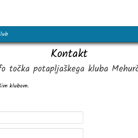
lub
Kontakt
fo točka potapljaškega kluba Mehur
ašim klubom.