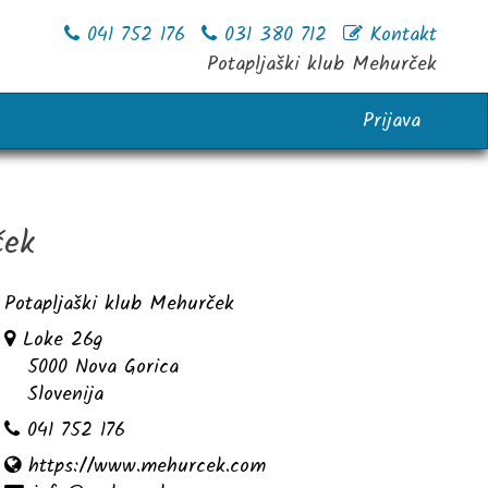
041 752 176
031 380 712
Kontakt
Potapljaški klub Mehurček
Prijava
ček
Potapljaški klub Mehurček
Loke 26g
5000
Nova Gorica
Slovenija
041 752 176
https://www.mehurcek.com