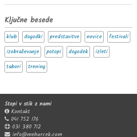
Ključne besede
klub
dogodki
predstavitve
novice
festivali
izobraževanje
potopi
dogodek
izleti
tabori
trening
Stopi v stik z nami
Kontakt
041 752 176
031 380 712
info@mehurcek.com