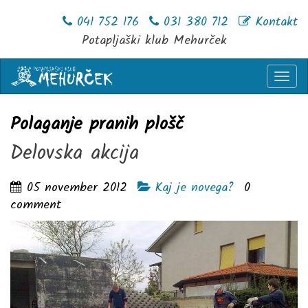
041 752 176
031 380 712
Kontakt
Potapljaški klub Mehurček
Togg
navi
Polaganje pranih plošč
Delovska akcija
05 november 2012
Kaj je novega?
0
comment