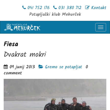
041 752 176
031 380 712
Kontakt
Potapljaški klub Mehurček
Togg
navi
Fiesa
Dvakrat mokri
09 junij 2013
Gremo se potapljat
0
comment