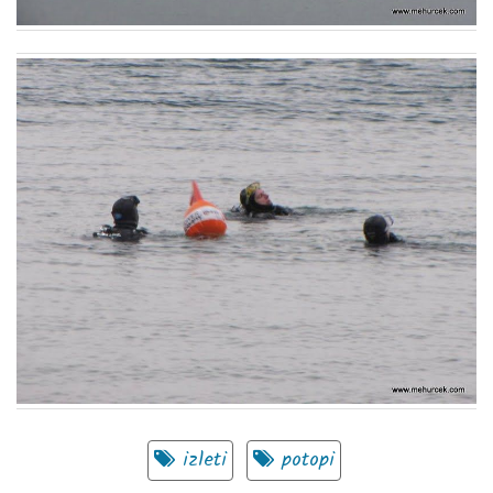
izleti
potopi