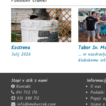
Podobni članki
Kostrena
Tabor Sv. M
Julij 2026
... in nazdrav
klubskemu inš
Stopi v stik z nami
Informaci
Kontakt
O nas
041 752 176
Podatki
031 380 712
Pogoji 
info@mehurcek.com
Izjavo o