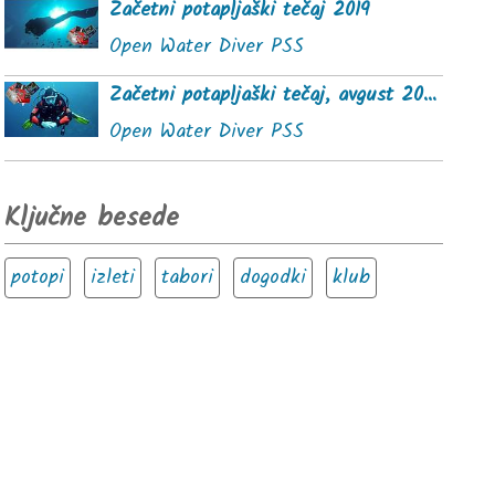
Začetni potapljaški tečaj 2019
Open Water Diver PSS
Začetni potapljaški tečaj, avgust 2020
Open Water Diver PSS
Ključne besede
potopi
izleti
tabori
dogodki
klub