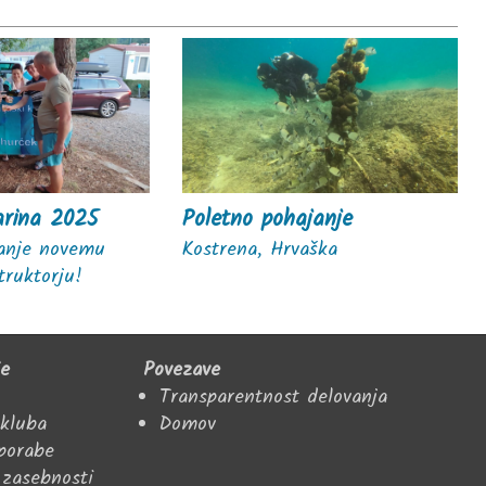
arina 2025
Poletno pohajanje
ljanje novemu
Kostrena, Hrvaška
truktorju!
je
Povezave
Transparentnost delovanja
 kluba
Domov
uporabe
 zasebnosti