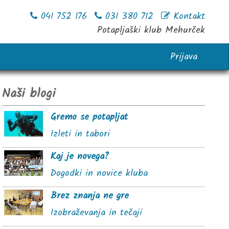
041 752 176
031 380 712
Kontakt
Potapljaški klub Mehurček
Prijava
Naši blogi
Gremo se potapljat
Izleti in tabori
Kaj je novega?
Dogodki in novice kluba
Brez znanja ne gre
Izobraževanja in tečaji