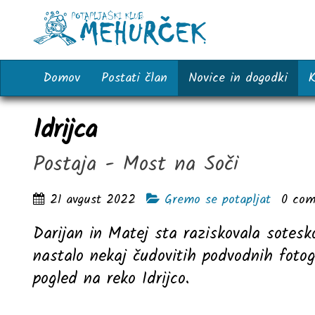
Domov
Postati član
Novice in dogodki
K
Idrijca
Postaja - Most na Soči
21 avgust 2022
Gremo se potapljat
0
com
Darijan in Matej sta raziskovala sotesko
nastalo nekaj čudovitih podvodnih fotogr
pogled na reko Idrijco.