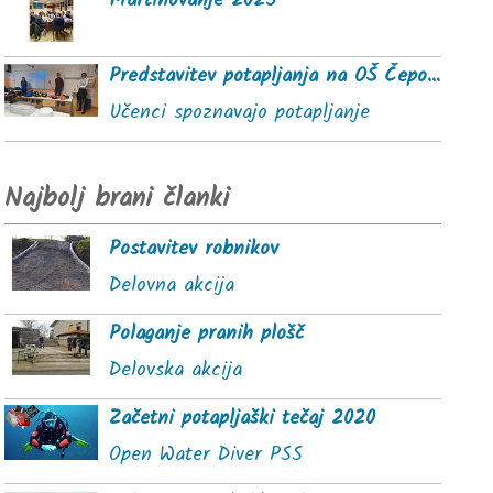
Martinovanje 2025
Predstavitev potapljanja na OŠ Čepovan
Učenci spoznavajo potapljanje
Najbolj brani članki
Postavitev robnikov
Delovna akcija
Polaganje pranih plošč
Delovska akcija
Začetni potapljaški tečaj 2020
Open Water Diver PSS