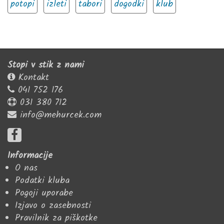
potopi
izleti
tabori
dogodki
klub
Stopi v stik z nami
Kontakt
041 752 176
031 380 712
info@mehurcek.com
Informacije
O nas
Podatki kluba
Pogoji uporabe
Izjavo o zasebnosti
Pravilnik za piškotke