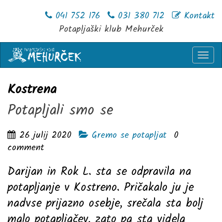
041 752 176
031 380 712
Kontakt
Potapljaški klub Mehurček
Togg
navi
Kostrena
Potapljali smo se
26 julij 2020
Gremo se potapljat
0
comment
Darijan in Rok L. sta se odpravila na
potapljanje v Kostreno. Pričakalo ju je
nadvse prijazno osebje, srečala sta bolj
malo potapljačev, zato pa sta videla