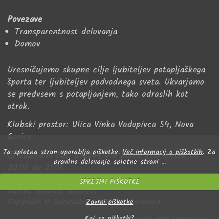
Povezave
Transparentnost delovanja
Domov
Uresničujemo skupne cilje ljubiteljev potapljaškega
športa ter ljubiteljev podvodnega sveta. Ukvarjamo
se predvsem s potapljanjem, tako odraslih kot
otrok.
Klubski prostor: Ulica Vinka Vodopivca 54, Nova
Gorica
Ta spletna stran uporablja piškotke.
Več informacij o piškotkih
. Za
Odpiralni čas:
uradne ure kluba vsak petek od
pravilno delovanje spletne strani ...
20:00 do 21:00
SPREJMI PIŠKOTKE
Davčna številka:
50761757
Copyright ©
DataNubo.
All Rights Reserved.
Zavrni piškotke
Website designed with Impressive
Kaj so piškotki?