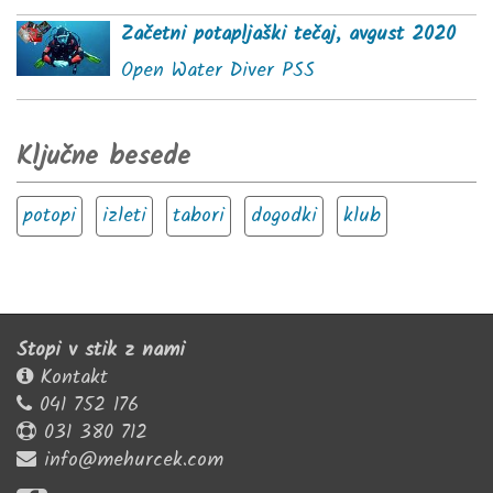
Začetni potapljaški tečaj, avgust 2020
Open Water Diver PSS
Ključne besede
potopi
izleti
tabori
dogodki
klub
Stopi v stik z nami
Kontakt
041 752 176
031 380 712
info@mehurcek.com