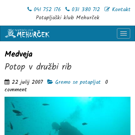
041 752 176
031 380 712
Kontakt
Potapljaški klub Mehurček
Togg
navi
Medveja
Potop v družbi rib
22 julij 2007
Gremo se potapljat
0
comment