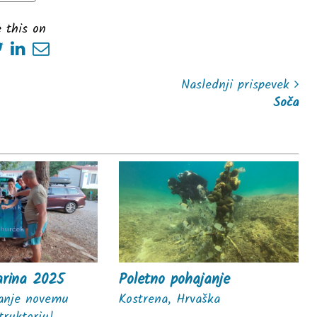
 this on
Naslednji prispevek
Soča
arina 2025
Poletno pohajanje
ljanje novemu
Kostrena, Hrvaška