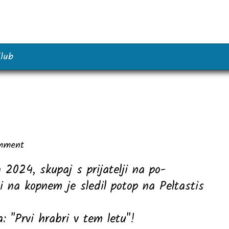
lub
mment
a 2024, skupaj s prijatelji na po-
i na kopnem je sledil potop na Peltastis
: "Prvi hrabri v tem letu"!