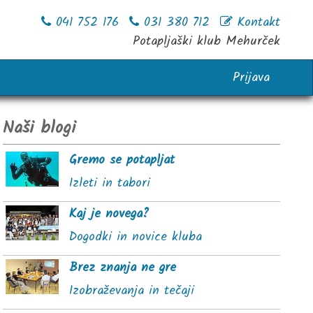
041 752 176
031 380 712
Kontakt
Potapljaški klub Mehurček
Prijava
Naši blogi
Gremo se potapljat
Izleti in tabori
Kaj je novega?
Dogodki in novice kluba
Brez znanja ne gre
Izobraževanja in tečaji