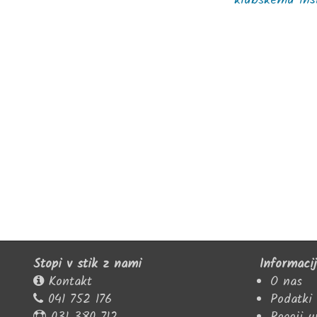
klubskemu inš
Stopi v stik z nami
Informaci
Kontakt
O nas
041 752 176
Podatki