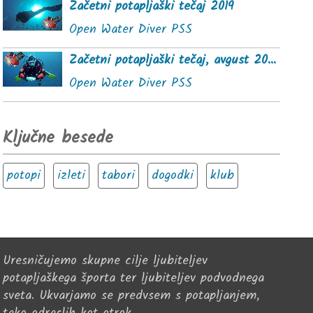
Začetni potapljaški tečaj 2019
Open Water Diver PSS
Začetni potapljaški tečaj, avgust 2020
Open Water Diver PSS
Ključne besede
potopi
izleti
tabori
dogodki
klub
Uresničujemo skupne cilje ljubiteljev
potapljaškega športa ter ljubiteljev podvodnega
sveta. Ukvarjamo se predvsem s potapljanjem,