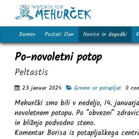
Domov
Postati član
Novice in dogodki
K
Po-novoletni potop
Peltastis
23 januar 2024
Gremo se potapljat
0
co
Mehurčki smo bili v nedeljo, 14. januarj
novoletnem potopu. Po "obvezni" zdravic
in bližnjo podvodno steno.
Komentar Borisa iz potapljaškega centra