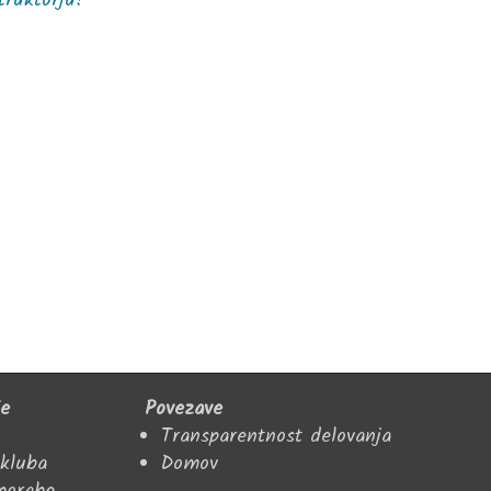
truktorju!
je
Povezave
Transparentnost delovanja
 kluba
Domov