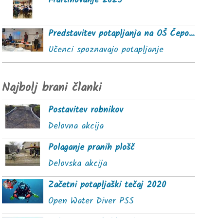
Martinovanje 2025
Predstavitev potapljanja na OŠ Čepovan
Učenci spoznavajo potapljanje
Najbolj brani članki
Postavitev robnikov
Delovna akcija
Polaganje pranih plošč
Delovska akcija
Začetni potapljaški tečaj 2020
Open Water Diver PSS