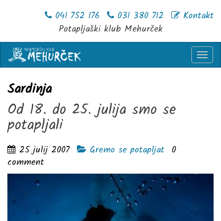
041 752 176
031 380 712
Kontakt
Potapljaški klub Mehurček
Togg
navi
Sardinja
Od 18. do 25. julija smo se
potapljali
25 julij 2007
Gremo se potapljat
0
comment