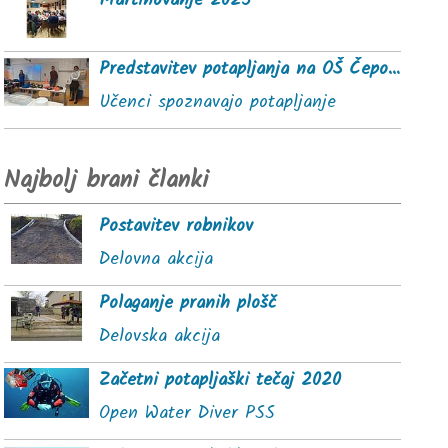
Martinovanje 2025
Predstavitev potapljanja na OŠ Čepovan
Učenci spoznavajo potapljanje
Najbolj brani članki
Postavitev robnikov
Delovna akcija
Polaganje pranih plošč
Delovska akcija
Začetni potapljaški tečaj 2020
Open Water Diver PSS