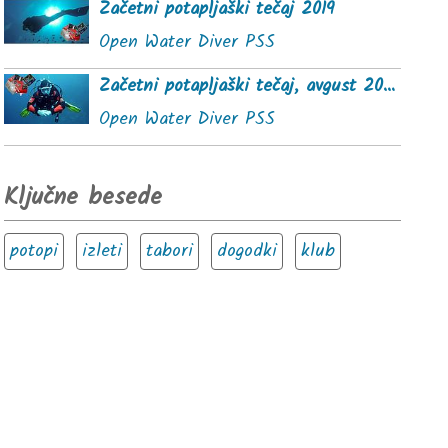
Začetni potapljaški tečaj 2019
Open Water Diver PSS
Začetni potapljaški tečaj, avgust 2020
Open Water Diver PSS
Ključne besede
potopi
izleti
tabori
dogodki
klub