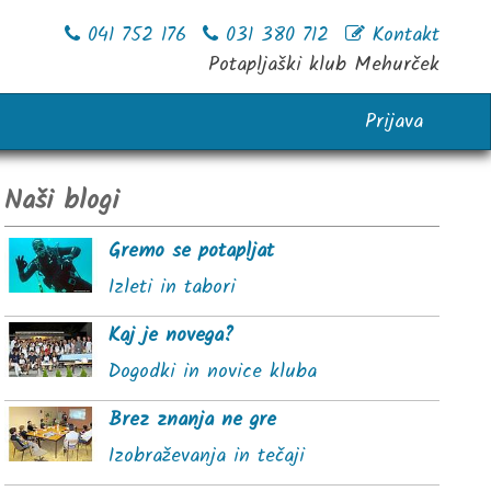
041 752 176
031 380 712
Kontakt
Potapljaški klub Mehurček
Prijava
Naši blogi
Gremo se potapljat
Izleti in tabori
Kaj je novega?
Dogodki in novice kluba
Brez znanja ne gre
Izobraževanja in tečaji