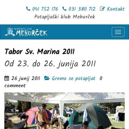
041 752 176
031 380 712
Kontakt
Potapljaški klub Mehurček
Togg
navi
Tabor Sv. Marina 2011
Od 23. do 26. junija 2011
26 junij 2011
Gremo se potapljat
0
comment