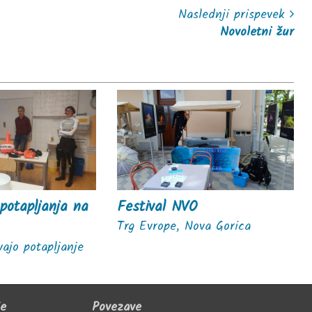
Naslednji prispevek
Novoletni žur
 potapljanja na
Festival NVO
Trg Evrope, Nova Gorica
ajo potapljanje
je
Povezave