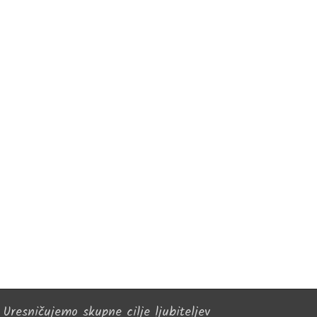
Uresničujemo skupne cilje ljubiteljev