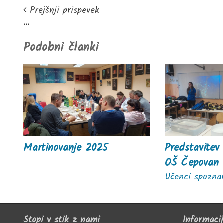
Prejšnji prispevek
...
Podobni članki
Martinovanje 2025
Predstavitev
OŠ Čepovan
Učenci spoznav
Stopi v stik z nami
Informaci