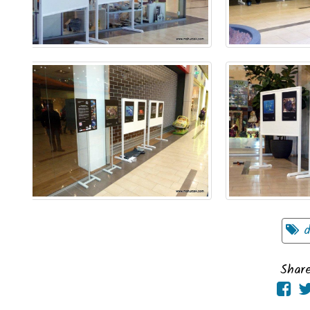
d
Share