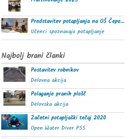
Martinovanje 2025
Predstavitev potapljanja na OŠ Čepovan
Učenci spoznavajo potapljanje
Najbolj brani članki
Postavitev robnikov
Delovna akcija
Polaganje pranih plošč
Delovska akcija
Začetni potapljaški tečaj 2020
Open Water Diver PSS