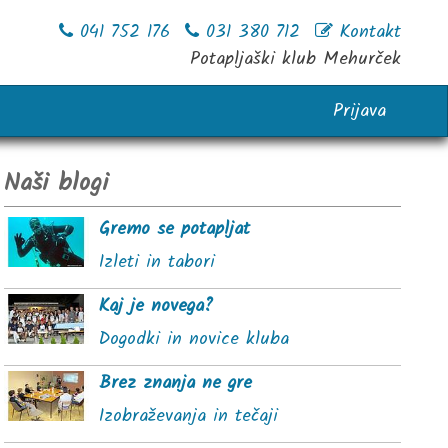
041 752 176
031 380 712
Kontakt
Potapljaški klub Mehurček
Prijava
Naši blogi
Gremo se potapljat
Izleti in tabori
Kaj je novega?
Dogodki in novice kluba
Brez znanja ne gre
Izobraževanja in tečaji