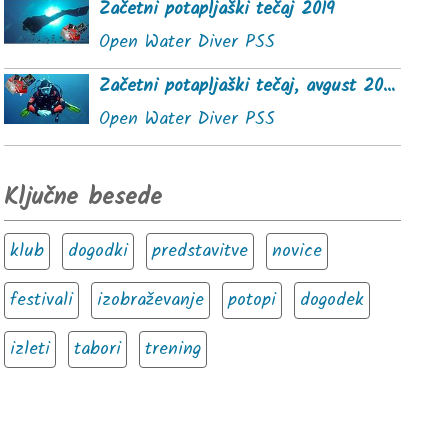
Začetni potapljaški tečaj 2019
Open Water Diver PSS
Začetni potapljaški tečaj, avgust 2020
Open Water Diver PSS
Ključne besede
klub
dogodki
predstavitve
novice
festivali
izobraževanje
potopi
dogodek
izleti
tabori
trening