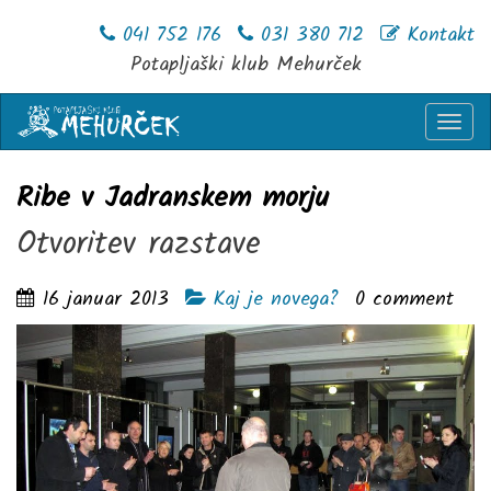
041 752 176
031 380 712
Kontakt
Potapljaški klub Mehurček
Togg
navi
Ribe v Jadranskem morju
Otvoritev razstave
16 januar 2013
Kaj je novega?
0
comment