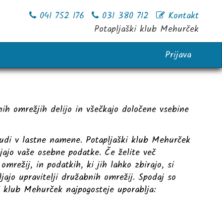
041 752 176
031 380 712
Kontakt
Potapljaški klub Mehurček
Prijava
nih omrežjih delijo in všečkajo določene vsebine
tudi v lastne namene. Potapljaški klub Mehurček
ljajo vaše osebne podatke. Če želite več
omrežij, in podatkih, ki jih lahko zbirajo, si
ljajo upravitelji družabnih omrežij. Spodaj so
i klub Mehurček najpogosteje uporablja: