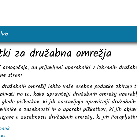
lub
tki za družabna omrežja
i omogočajo, da prijavljeni uporabniki v izbranih družab
ne strani
ji družabnih omrežij lahko vaše osebne podatke zbirajo 
livati na to, kako upravitelji družabnih omrežij uporab
 glede piškotkov, ki jih nastavljajo upravitelji družabnih 
avilnike o zasebnosti in o uporabi piškotkov, ki jih objav
izjave o zasebnosti družabnih omrežij, ki jih Potapljašk
book
le+