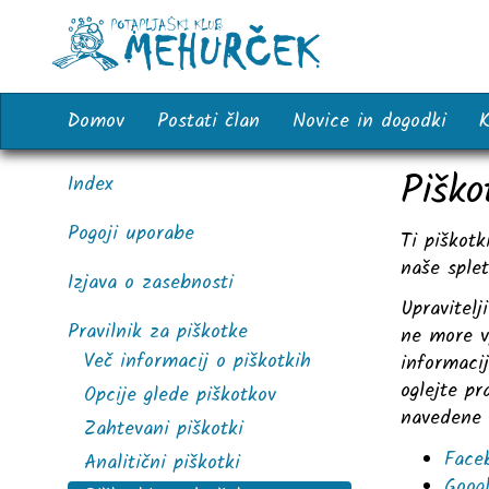
Domov
Postati član
Novice in dogodki
K
Piško
Index
Pogoji uporabe
Ti piškotk
naše splet
Izjava o zasebnosti
Upravitel
Pravilnik za piškotke
ne more vp
Več informacij o piškotkih
informacij
oglejte pr
Opcije glede piškotkov
navedene 
Zahtevani piškotki
Face
Analitični piškotki
Goog