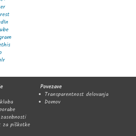
ter
rest
edIn
ube
agram
ethis
o
lr
je
Povezave
Transparentnost delovanja
 kluba
Domov
uporabe
 zasebnosti
k za piškotke