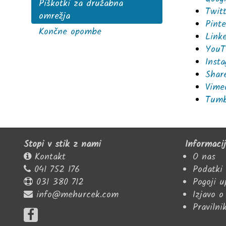
Piškotki za družabna
Twit
omrežja
Pinte
Končne opombe
Link
YouT
Inst
Shar
Vime
Tumb
Stopi v stik z nami
Informaci
Kontakt
O nas
041 752 176
Podatki
031 380 712
Pogoji 
info@mehurcek.com
Izjavo o
Pravilni