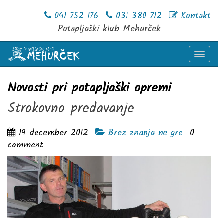
041 752 176
031 380 712
Kontakt
Potapljaški klub Mehurček
Togg
navi
Novosti pri potapljaški opremi
Strokovno predavanje
19 december 2012
Brez znanja ne gre
0
comment