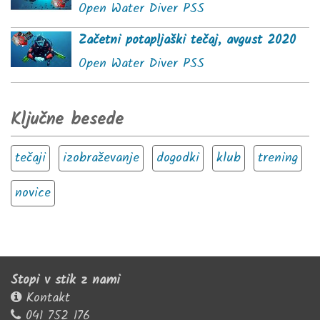
Open Water Diver PSS
Začetni potapljaški tečaj, avgust 2020
Open Water Diver PSS
Ključne besede
tečaji
izobraževanje
dogodki
klub
trening
novice
Stopi v stik z nami
Kontakt
041 752 176