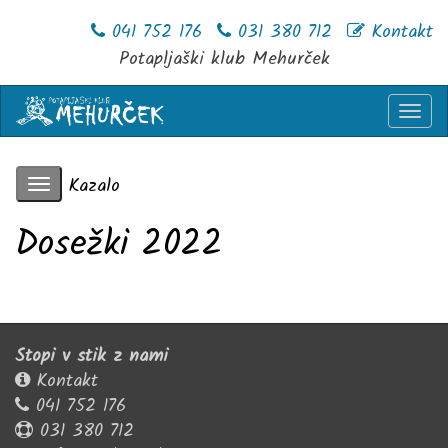
041 752 176
031 380 712
Kontakt
Potapljaški klub Mehurček
Togg
navi
Kazalo
Toggle
navigation
Dosežki 2022
Stopi v stik z nami
Kontakt
041 752 176
031 380 712